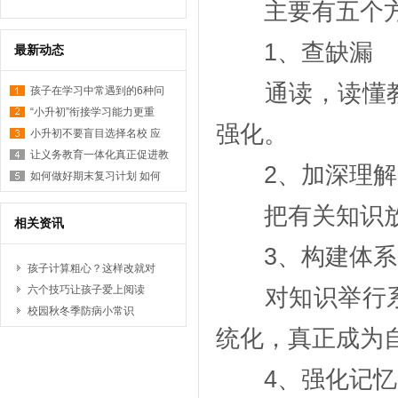
主要有五个方
1、查缺漏
最新动态
通读，读懂教
孩子在学习中常遇到的6种问
“小升初”衔接学习能力更重
强化。
小升初不要盲目选择名校 应
让义务教育一体化真正促进教
2、加深理解
如何做好期末复习计划 如何
把有关知识放
相关资讯
3、构建体系
孩子计算粗心？这样改就对
了！
六个技巧让孩子爱上阅读
对知识举行系
校园秋冬季防病小常识
统化，真正成为
4、强化记忆